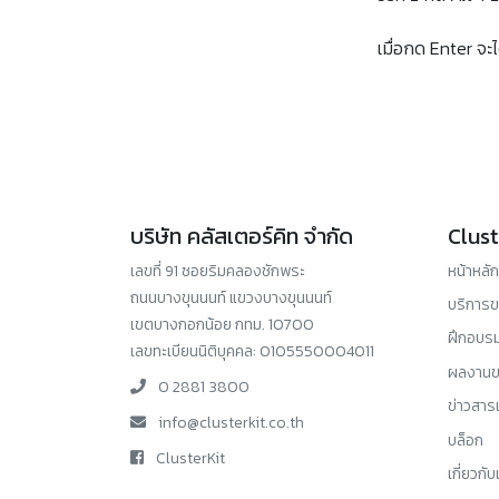
เมื่อกด Enter จะไ
บริษัท คลัสเตอร์คิท จำกัด
Clust
เลขที่ 91 ซอยริมคลองชักพระ
หน้าหลัก
ถนนบางขุนนนท์ แขวงบางขุนนนท์
บริการ
เขตบางกอกน้อย กทม. 10700
ฝึกอบร
เลขทะเบียนนิติบุคคล: 0105550004011
ผลงานข
0 2881 3800
ข่าวสาร
info@clusterkit.co.th
บล็อก
ClusterKit
เกี่ยวกับ