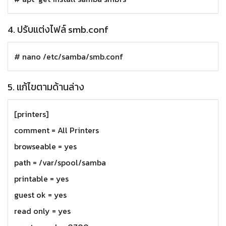
4. ปรับแต่งไฟล์ smb.conf
# nano /etc/samba/smb.conf
5. แก้ไขตามด้านล่าง
[printers]
comment = All Printers
browseable = yes
path = /var/spool/samba
printable = yes
guest ok = yes
read only = yes